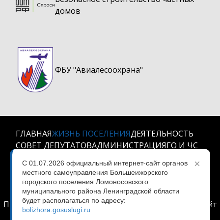
домов
ФБУ "Авиалесоохрана"
ГЛАВНАЯ
ЖИЗНЬ ПОСЕЛЕНИЯ
ДЕЯТЕЛЬНОСТЬ
СОВЕТ ДЕПУТАТОВ
АДМИНИСТРАЦИЯ
ГО И ЧС
КОНТАКТЫ
×
С 01.07.2026 официальный интернет-сайт органов
местного самоуправления Большеижорского
МО Большеижорское городское поселение
© 2024
городского поселения Ломоносовского
муниципального района Ленинградской области
Все права защищены.
будет располагаться по адресу:
При использовании любых материалов ссылка на сайт
bolizhora.gosuslugi.ru
обязательна.