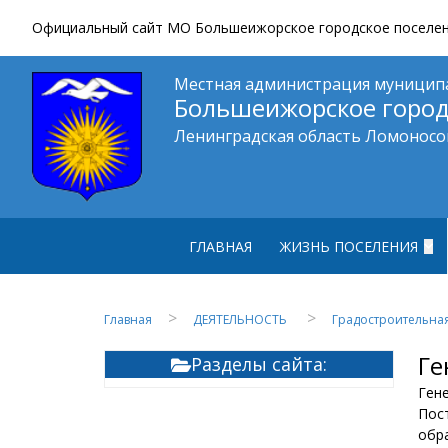
Официальный сайт МО Большеижорское городское поселение
Местная администрация муницип
Большеижорское город
Ленинградская область Ломоносо
ГЛАВНАЯ
ЖИЗНЬ ПОСЕЛЕНИЯ
Культура
Главная
ДЕЯТЕЛЬНОСТЬ
Градостроительная
Общество
Ге
Разделы сайта:
Спорт
Ген
СМИ
Пост
обр
Фотогалерея