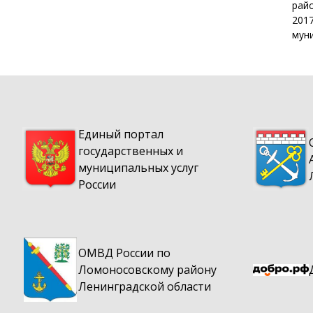
рай
201
Сообщения ведомств
мун
Историческая справка
Объявления
Архив
Единый портал
Помощь населению
государственных и
Важное сообщение
муниципальных услуг
России
Здравоохранение
ОМВД России по
Ломоносовскому району
Ленинградской области