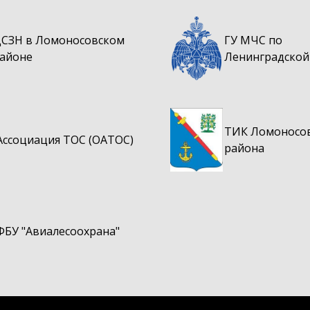
служебному по
Сведения о качестве питьевой воды
Генеральная схем
Извещения о пров
территории
приобретению пр
Выявление пра
СЗН в Ломоносовском
ГУ МЧС по
объектов недв
Схема водоснабж
айоне
Ленинградской
Прогнозный план
ТИК Ломоносо
Ассоциация ТОС (ОАТОС)
района
ФБУ "Авиалесоохрана"