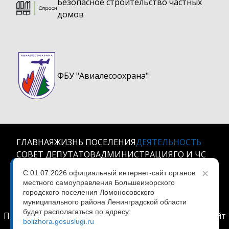
Безопасное строительство частных
домов
ФБУ "Авиалесоохрана"
ГЛАВНАЯ
ЖИЗНЬ ПОСЕЛЕНИЯ
ДЕЯТЕЛЬНОСТЬ
СОВЕТ ДЕПУТАТОВ
АДМИНИСТРАЦИЯ
ГО И ЧС
КОНТАКТЫ
×
С 01.07.2026 официальный интернет-сайт органов
местного самоуправления Большеижорского
МО Большеижорское городское поселение
© 2024
городского поселения Ломоносовского
муниципального района Ленинградской области
Все права защищены.
будет располагаться по адресу:
При использовании любых материалов ссылка на сайт
bolizhora.gosuslugi.ru
обязательна.