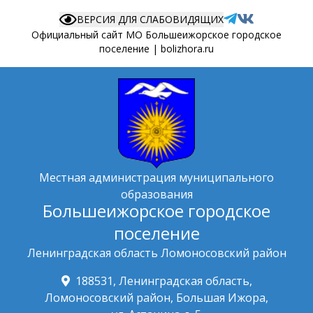
ВЕРСИЯ ДЛЯ СЛАБОВИДЯЩИХ
Официальный сайт МО Большеижорское городское
поселение | bolizhora.ru
Местная администрация муниципального
образования
Большеижорское городское
поселение
Ленинградская область Ломоносовский район
188531, Ленинградская область,
Ломоносовский район, Большая Ижора,