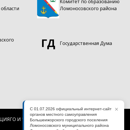
Комитет по образованию
ведению
а санитарной очистки
едении торгов по
 области
Ломоносовского района
ав на земельные участки
вообладателей ранее учтенных
Решения о выявлении правооб
ижимости
учтенных объектов недвижим
ения и водоотведения
 приватизации
ГД
вского
Государственная Дума
×
С 01.07.2026 официальный интернет-сайт
органов местного самоуправления
ЦИЯ
ГО И ЧС
КОНТАКТЫ
Большеижорского городского поселения
Ломоносовского муниципального района