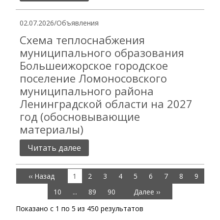
02.07.2026
/
Объявления
Схема теплоснабжения
муниципального образования
Большеижорское городское
поселение Ломоносовского
муниципального района
Ленинградской области на 2027
год (обосновывающие
материалы)
Читать далее
‹‹ Назад
1
2
3
4
5
6
7
8
9
10
...
89
90
Далее ››
Показано с
1
по
5
из
450
результатов