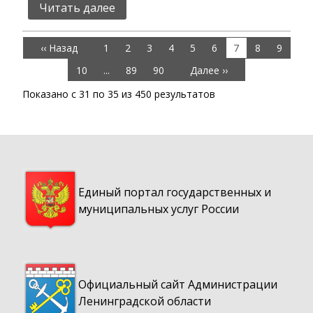
Читать далее
‹‹ Назад
1
2
3
4
5
6
7
8
9
10
...
89
90
Далее ››
Показано с
31
по
35
из
450
результатов
Единый портал государственных и
муниципальных услуг России
Официальный сайт Администрации
Ленинградской области