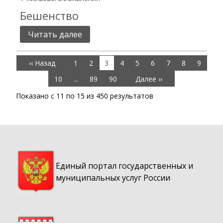
Бешенство
Читать далее
‹‹ Назад
1
2
3
4
5
6
7
8
9
10
...
89
90
Далее ››
Показано с
11
по
15
из
450
результатов
Единый портал государственных и
муниципальных услуг России