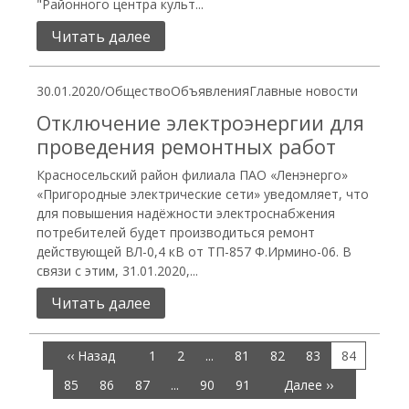
"Районного центра культ...
Читать далее
30.01.2020
/
Общество
Объявления
Главные новости
Отключение электроэнергии для
проведения ремонтных работ
Красносельский район филиала ПАО «Ленэнерго»
«Пригородные электрические сети» уведомляет, что
для повышения надёжности электроснабжения
потребителей будет производиться ремонт
действующей ВЛ-0,4 кВ от ТП-857 Ф.Ирмино-06. В
связи с этим, 31.01.2020,...
Читать далее
‹‹ Назад
1
2
...
81
82
83
84
85
86
87
...
90
91
Далее ››