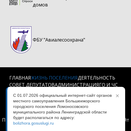
домов
ФБУ "Авиалесоохрана"
ГЛАВНАЯ
ЖИЗНЬ ПОСЕЛЕНИЯ
ДЕЯТЕЛЬНОСТЬ
СОВЕТ ДЕПУТАТОВ
АДМИНИСТРАЦИЯ
ГО И ЧС
КОНТАКТЫ
×
С 01.07.2026 официальный интернет-сайт органов
местного самоуправления Большеижорского
МО Большеижорское городское поселение
© 2024
городского поселения Ломоносовского
Все права защищены.
муниципального района Ленинградской области
будет располагаться по адресу:
При использовании любых материалов ссылка на сайт
bolizhora.gosuslugi.ru
обязательна.