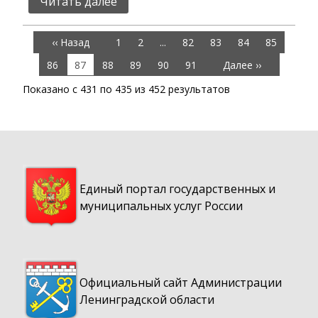
Читать далее
‹‹ Назад
1
2
...
82
83
84
85
86
87
88
89
90
91
Далее ››
Показано с
431
по
435
из
452
результатов
Единый портал государственных и
муниципальных услуг России
Официальный сайт Администрации
Ленинградской области